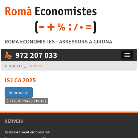
ROMÀ ECONOMISTES - ASSESSORS A GIRONA
972 207 033
Toggl
navig
ACTUALITAT
_
IS I CA 2025
IS i CA 2025
Informació
[TEXT_TORNAR_LLISTAT]
SERVEIS
Assessorament empresarial