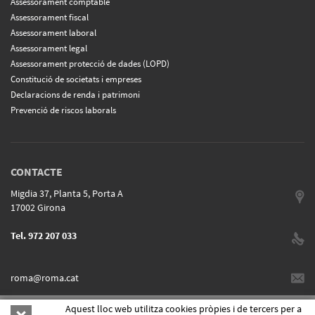
Assessorament comptable
Assessorament fiscal
Assessorament laboral
Assessorament legal
Assessorament protecció de dades (LOPD)
Constitució de societats i empreses
Declaracions de renda i patrimoni
Prevenció de riscos laborals
CONTACTE
Migdia 37, Planta 5, Porta A
17002 Girona
Tel. 972 207 033
roma@roma.cat
Aquest lloc web utilitza cookies pròpies i de tercers per a
ESP
|
CAT
POLITICA DE COOKIES
|
AVÍS LEGAL